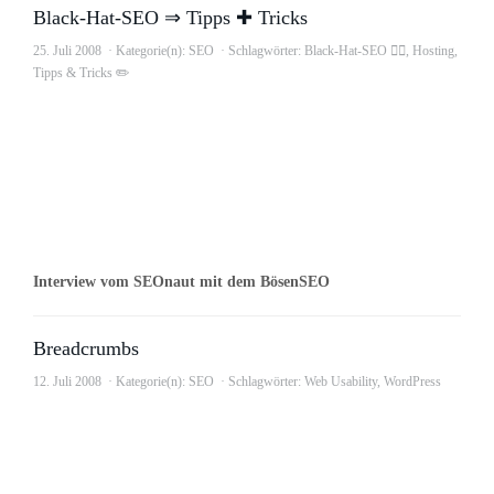
Black-Hat-SEO ⇒ Tipps ✚ Tricks
25. Juli 2008
Kategorie(n):
SEO
Schlagwörter:
Black-Hat-SEO 🕵️‍♂️
,
Hosting
,
Tipps & Tricks ✏️
Interview vom SEOnaut mit dem BösenSEO
Breadcrumbs
12. Juli 2008
Kategorie(n):
SEO
Schlagwörter:
Web Usability
,
WordPress