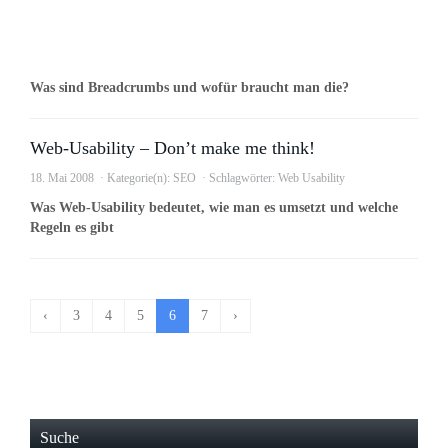
Was sind Breadcrumbs und wofür braucht man die?
Web-Usability – Don’t make me think!
18. Mai 2008
Kategorie(n):
SEO
Schlagwörter:
Web Usability
Was Web-Usability bedeutet, wie man es umsetzt und welche
Regeln es gibt
‹
3
4
5
6
7
›
Suche