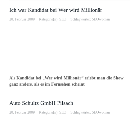
Ich war Kandidat bei Wer wird Millionär
20. Februar 2009
Kategorie(n):
SEO
Schlagwörter:
SEOwoman
Als Kandidat bei „Wer wird Millionär“ erlebt man die Show
ganz anders, als es im Fernsehen scheint
Auto Schultz GmbH Pilsach
20. Februar 2009
Kategorie(n):
SEO
Schlagwörter:
SEOwoman