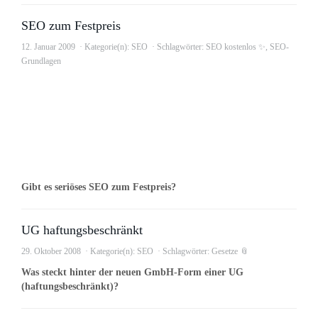
SEO zum Festpreis
12. Januar 2009
Kategorie(n):
SEO
Schlagwörter:
SEO kostenlos ✨
,
SEO-
Grundlagen
Gibt es seriöses SEO zum Festpreis?
UG haftungsbeschränkt
29. Oktober 2008
Kategorie(n):
SEO
Schlagwörter:
Gesetze 📎
Was steckt hinter der neuen GmbH-Form einer UG
(haftungsbeschränkt)?