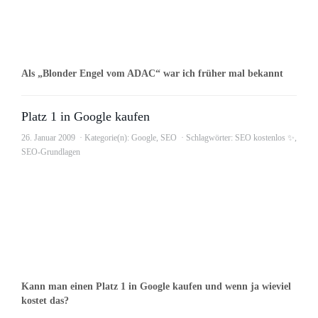
Als „Blonder Engel vom ADAC“ war ich früher mal bekannt
Platz 1 in Google kaufen
26. Januar 2009
Kategorie(n):
Google
,
SEO
Schlagwörter:
SEO kostenlos ✨
,
SEO-Grundlagen
Kann man einen Platz 1 in Google kaufen und wenn ja wieviel
kostet das?