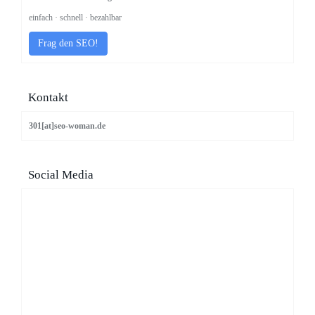
einfach · schnell · bezahlbar
Frag den SEO!
Kontakt
301[at]seo-woman.de
Social Media