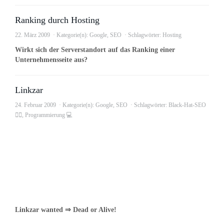
Ranking durch Hosting
22. März 2009
Kategorie(n):
Google
,
SEO
Schlagwörter:
Hosting
Wirkt sich der Serverstandort auf das Ranking einer
Unternehmensseite aus?
Linkzar
24. Februar 2009
Kategorie(n):
Google
,
SEO
Schlagwörter:
Black-Hat-SEO
🕵️‍♂️
,
Programmierung 💻
Linkzar wanted ⇒ Dead or Alive!