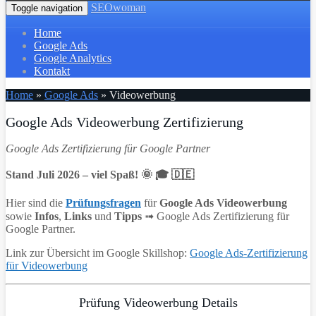
SEOwoman
Toggle navigation
Home
Google Ads
Google Analytics
Kontakt
Home
»
Google Ads
»
Videowerbung
Google Ads Videowerbung Zertifizierung
Google Ads Zertifizierung für Google Partner
Stand Juli 2026 – viel Spaß! 🌞 🎓 🇩🇪
Hier sind die
Prüfungsfragen
für
Google Ads Videowerbung
sowie
Infos
,
Links
und
Tipps
➟ Google Ads Zertifizierung für
Google Partner.
Link zur Übersicht im Google Skillshop:
Google Ads-Zertifizierung
für Videowerbung
Prüfung Videowerbung Details