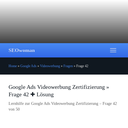
Skip
to
main
content
SEOwoman
Toggle
navigati
Home
»
Google Ads
»
Videowerbung
»
Fragen
»
Frage 42
Google Ads Videowerbung Zertifizierung »
Frage 42 ✚ Lösung
Lernhilfe zur Google Ads Videowerbung Zertifizierung – Frage 42
von 50