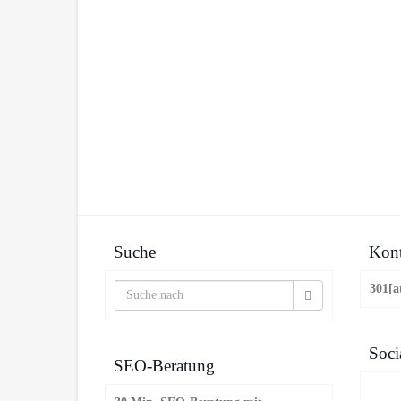
Suche
Kont
301[a
Soci
SEO-Beratung