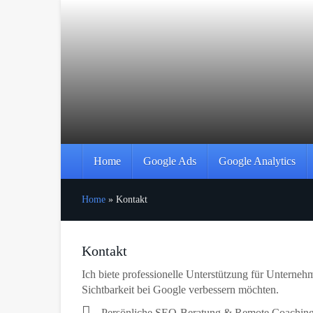
Skip
to
main
content
Home
Google Ads
Google Analytics
Home
»
Kontakt
Kontakt
Ich biete professionelle Unterstützung für Unterneh
Sichtbarkeit bei Google verbessern möchten.
Persönliche SEO-Beratung & Remote Coachings