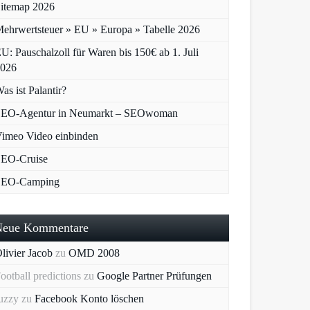
itemap 2026
ehrwertsteuer » EU » Europa » Tabelle 2026
U: Pauschalzoll für Waren bis 150€ ab 1. Juli
026
as ist Palantir?
EO-Agentur in Neumarkt – SEOwoman
imeo Video einbinden
EO-Cruise
SEO-Camping
Neue Kommentare
livier Jacob
zu
OMD 2008
ootball predictions
zu
Google Partner Prüfungen
uzzy
zu
Facebook Konto löschen