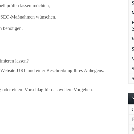
S
ell prüfen lassen möchten,
M
gen SEO-Maßnahmen wünschen,
E
n benötigen.
2
W
S
V
imieren lassen?
S
r Website-URL und einer Beschreibung Ihres Anliegens.
g oder einem Vorschlag für das weitere Vorgehen.
O
F
f