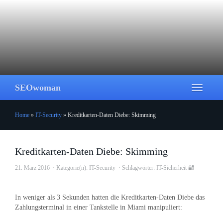
Skip
to
main
content
SEOwoman
Toggle
navigati
Home
»
IT-Security
»
Kreditkarten-Daten Diebe: Skimming
Kreditkarten-Daten Diebe: Skimming
21. März 2016
Kategorie(n):
IT-Security
Schlagwörter:
IT-Sicherheit 🔐
In weniger als 3 Sekunden hatten die Kreditkarten-Daten Diebe das
Zahlungsterminal in einer Tankstelle in Miami manipuliert: