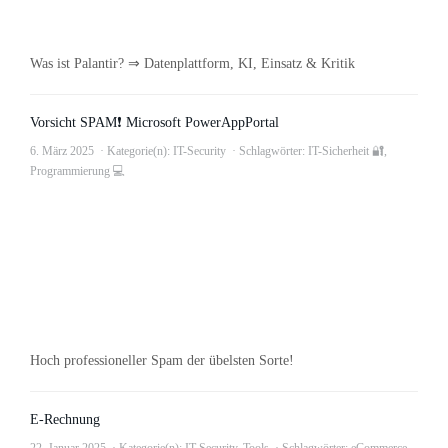
Was ist Palantir? ⇒ Datenplattform, KI, Einsatz & Kritik
Vorsicht SPAM❗ Microsoft PowerAppPortal
6. März 2025
Kategorie(n):
IT-Security
Schlagwörter:
IT-Sicherheit 🔐
,
Programmierung 💻
Hoch professioneller Spam der übelsten Sorte!
E-Rechnung
22. Januar 2025
Kategorie(n):
IT-Security
,
Tools
Schlagwörter:
eCommerce