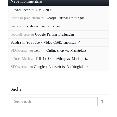
Neue Kommentare
Olivier Jacob
zu
OMD 2008
Football predictions
zu
Google Partner Prüfungen
fuzzy
zu
Facebook Konto löschen
football bros
zu
Google Partner Prüfungen
Sandra
zu
YouTube » Video Größe anpassen ✓
SEOwoman
zu
Teil 4 » OnlineShop vs. Marktplatz
Günter Mack
zu
Teil 4 » OnlineShop vs. Marktplatz
SEOwoman
zu
Google » Ladezeit ist Rankingfaktor
Suche