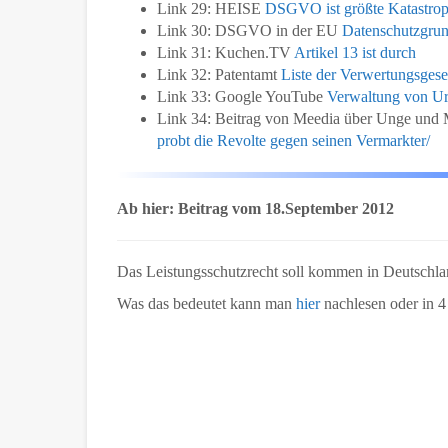
Link 29: HEISE
DSGVO ist größte Katastrop
Link 30: DSGVO in der EU
Datenschutzgrun
Link 31: Kuchen.TV
Artikel 13 ist durch
Link 32: Patentamt
Liste der Verwertungsgese
Link 33: Google YouTube
Verwaltung von Ur
Link 34: Beitrag von Meedia über Unge und 
probt die Revolte gegen seinen Vermarkter/
Ab hier: Beitrag vom 18.September 2012
Das Leistungsschutzrecht soll kommen in Deutschla
Was das bedeutet kann man
hier
nachlesen oder in 