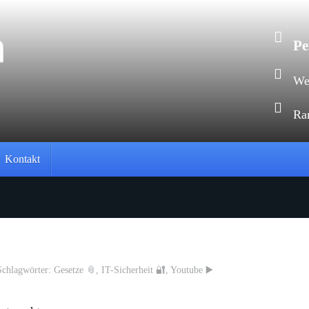
Pe
Web
Ra
Kontakt
chlagwörter:
Gesetze 📎
,
IT-Sicherheit 🔐
,
Youtube ▶️