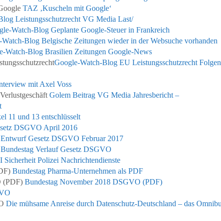
 Google
TAZ ‚Kuscheln mit Google‘
log Leistungsschutzrecht VG Media Last/
le-Watch-Blog Geplante Google-Steuer in Frankreich
-Watch-Blog Belgische Zeitungen wieder in der Websuche vorhanden
e-Watch-Blog Brasilien Zeitungen Google-News
stungsschutzrecht
Google-Watch-Blog EU Leistungsschutzrecht Folgen
nterview mit Axel Voss
 Verlustgeschäft
Golem Beitrag VG Media Jahresbericht –
t
kel 11 und 13 entschlüsselt
setz DSGVO April 2016
 Entwurf Gesetz DSGVO Februar 2017
O
Bundestag Verlauf Gesetz DSGVO
 Sicherheit Polizei Nachrichtendienste
PDF)
Bundestag Pharma-Unternehmen als PDF
O (PDF)
Bundestag November 2018 DSGVO (PDF)
GVO
VO
Die mühsame Anreise durch Datenschutz-Deutschland – das Omnibu