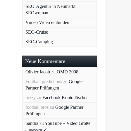
SEO-Agentur in Neumarkt –
SEOwoman
Vimeo Video einbinden
SEO-Cruise
SEO-Camping
Neue Kommentare
Olivier Jacob
zu
OMD 2008
Football predictions
zu
Google
Partner Prüfungen
fuzzy
zu
Facebook Konto löschen
football bros
zu
Google Partner
Prüfungen
Sandra
zu
YouTube » Video Größe
anpassen ✓