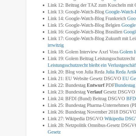
Link 12: Beitrag der TAZ zum Kuscheln mit
Link 13: Google-Watch-Blog
Google-Watch-B
Link 14: Google-Watch-Blog Frankreich
Goog
Link 15: Google-Watch-Blog Belgien
Google
Link 16: Google-Watch-Blog Brasilien
Googl
Link 17: Google-Watch-Blog Zukunft mit Lei
irrwitzig
Link 18: Golem Interview Axel Voss
Golem I
Link 19: Golem Beitrag Leistungsschutzrecht
Leistungsschutzrecht bleibt ein Verlustgeschäf
Link 20: Blog von Julia Reda
Julia Reda Arti
Link 21: EU Website Gesetz DSGVO
EU Ge
Link 22: Bundestag
Entwurf
PDF
Bundestag
Link 23: Bundestag
Verlauf
Gesetz DSGV
Link 24: BFDI (Bund) Beitrag DSGVO
BFDI
Link 25: Bundestag Pharma-Unternehmen (
Link 26: Bundestag November 2018 DSGV
Link 27: Wikipedia DSGVO
Wikipedia DS
Link 28: Netzpolitik Omnibus-Gesetz DSG
Gesetz