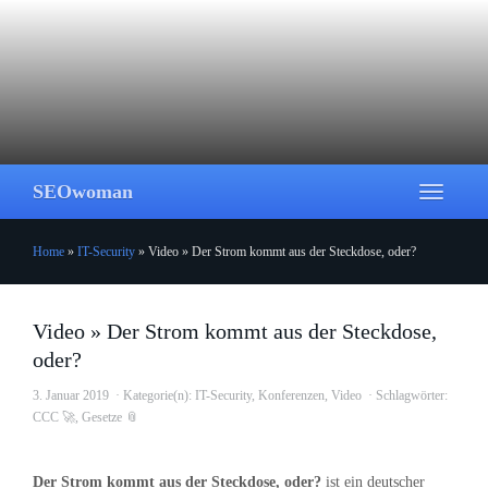
Skip
to
main
content
SEOwoman
Toggle
navigati
Home
»
IT-Security
»
Video » Der Strom kommt aus der Steckdose, oder?
Video » Der Strom kommt aus der Steckdose,
oder?
3. Januar 2019
Kategorie(n):
IT-Security
,
Konferenzen
,
Video
Schlagwörter:
CCC 🚀
,
Gesetze 📎
Der Strom kommt aus der Steckdose, oder?
ist ein deutscher