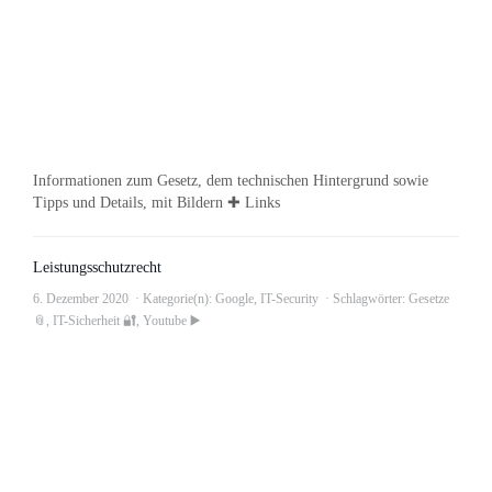
Informationen zum Gesetz, dem technischen Hintergrund sowie
Tipps und Details, mit Bildern ✚ Links
Leistungsschutzrecht
6. Dezember 2020
Kategorie(n):
Google
,
IT-Security
Schlagwörter:
Gesetze
📎
,
IT-Sicherheit 🔐
,
Youtube ▶️