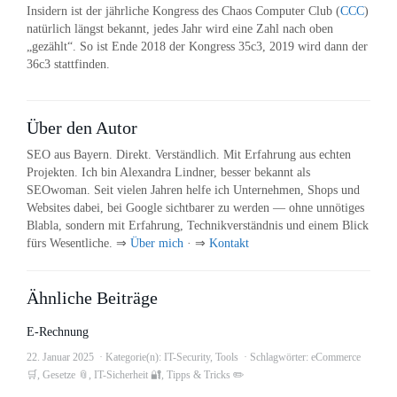
Insidern ist der jährliche Kongress des Chaos Computer Club (
CCC
)
natürlich längst bekannt, jedes Jahr wird eine Zahl nach oben
„gezählt“. So ist Ende 2018 der Kongress 35c3, 2019 wird dann der
36c3 stattfinden.
Über den Autor
SEO aus Bayern. Direkt. Verständlich. Mit Erfahrung aus echten
Projekten. Ich bin Alexandra Lindner, besser bekannt als
SEOwoman. Seit vielen Jahren helfe ich Unternehmen, Shops und
Websites dabei, bei Google sichtbarer zu werden — ohne unnötiges
Blabla, sondern mit Erfahrung, Technikverständnis und einem Blick
fürs Wesentliche. ⇒
Über mich
· ⇒
Kontakt
Ähnliche Beiträge
E-Rechnung
22. Januar 2025
Kategorie(n):
IT-Security
,
Tools
Schlagwörter:
eCommerce
🛒
,
Gesetze 📎
,
IT-Sicherheit 🔐
,
Tipps & Tricks ✏️