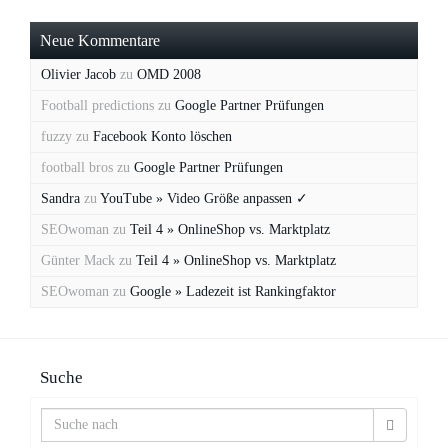
Neue Kommentare
Olivier Jacob
zu
OMD 2008
Football predictions
zu
Google Partner Prüfungen
fuzzy
zu
Facebook Konto löschen
football bros
zu
Google Partner Prüfungen
Sandra
zu
YouTube » Video Größe anpassen ✓
SEOwoman
zu
Teil 4 » OnlineShop vs. Marktplatz
Günter Mack
zu
Teil 4 » OnlineShop vs. Marktplatz
SEOwoman
zu
Google » Ladezeit ist Rankingfaktor
Suche