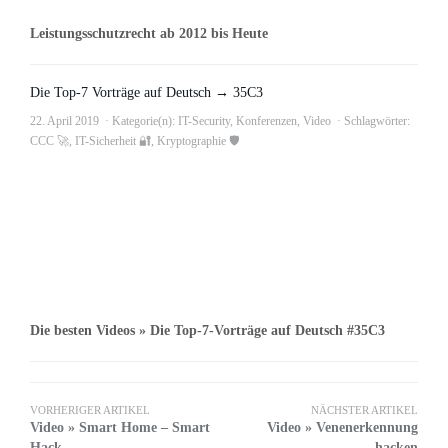
Leistungsschutzrecht ab 2012 bis Heute
Die Top-7 Vorträge auf Deutsch → 35C3
22. April 2019
Kategorie(n):
IT-Security
,
Konferenzen
,
Video
Schlagwörter:
CCC 🚀
,
IT-Sicherheit 🔐
,
Kryptographie 🛡
Die besten Videos » Die Top-7-Vorträge auf Deutsch #35C3
VORHERIGER ARTIKEL
NÄCHSTER ARTIKEL
Video » Smart Home – Smart
Video » Venenerkennung
Hack
hacken