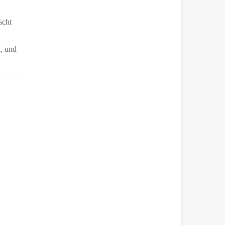
scht
n, und