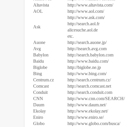
Altavista
http://www.altavista.com/
AOL
http://www.aol.com/
http://www.ask.com/
http://search.aol.fr
Ask
alicesuche.aol.de
etc.
Auone
http://search.auone.jp/
Avg
http://isearch.avg.com
Babylon
http://search.babylon.com
Baidu
http://www.baidu.com/
Biglobe
http://biglobe.ne.jp
Bing
http://www.bing.com/
Centrum.cz
http://search.centrum.cz/
Comcast
http://search.comcast.net
Conduit
http://search.conduit.com
CNN
http://www.cnn.com/SEARCH/
Daum
http://www.daum.net/
Ekolay
http://www.ekolay.net/
Eniro
http://www.eniro.se/
Globo
http://www.globo.com/busca/