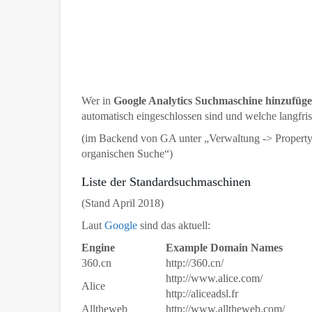
Wer in
Google Analytics Suchmaschine hinzufüg
automatisch eingeschlossen sind und welche langfr
(im Backend von GA unter „Verwaltung -> Property 
organischen Suche“)
Liste der Standardsuchmaschinen
(Stand April 2018)
Laut
Google
sind das aktuell:
Engine
Example Domain Names
360.cn
http://360.cn/
http://www.alice.com/
Alice
http://aliceadsl.fr
Alltheweb
http://www.alltheweb.com/