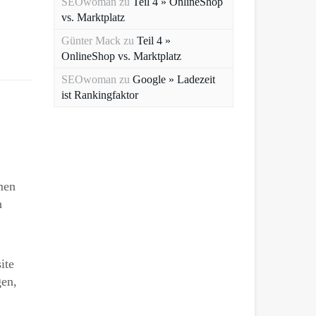
SEOwoman
zu
Teil 4 » OnlineShop
vs. Marktplatz
Günter Mack
zu
Teil 4 »
OnlineShop vs. Marktplatz
SEOwoman
zu
Google » Ladezeit
ist Rankingfaktor
men
n
ite
gen,