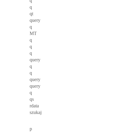
q
q
qt
query
q
MT
q
q
q
query
q
q
query
query
q
qs
rdata
szukaj
p