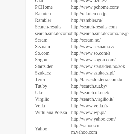
Ozu
http://www.ozu.es/
PCHome
http://www.pchome.com/
Rakuten
http://rakuten.co.jp
Rambler
http://rambler.ru/
Search-results
http://search-results.com
search.smt.docomo
http://search.smt.docomo.ne.jp
Sesam
http://sesam.no/
Seznam
http://www.seznam.cz/
So.com
http://www.so.com/s
Sogou
http://www.sogou.com/
Startsiden
http://www.startsiden.no/sok
Szukacz
http://www.szukacz.pl/
Terra
http://buscador.terra.com.br
Tut.by
http://search.tut.by/
Ukr
http://search.ukr.net/
Virgilio
http://search.virgilio.it/
Voila
http://www.voila.fr/
Wirtulana Polska
http://www.wp.pl/
http://www.yahoo.com/
http://yahoo.cn
Yahoo
m.yahoo.com