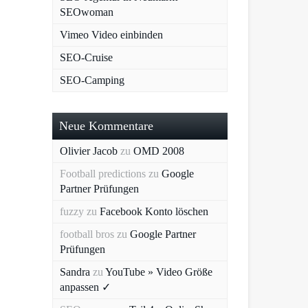
SEOwoman
Vimeo Video einbinden
SEO-Cruise
SEO-Camping
Neue Kommentare
Olivier Jacob
zu
OMD 2008
Football predictions
zu
Google
Partner Prüfungen
fuzzy
zu
Facebook Konto löschen
football bros
zu
Google Partner
Prüfungen
Sandra
zu
YouTube » Video Größe
anpassen ✓