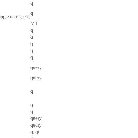
q
q
gle.co.uk, etc)
MT
q
q
q
q
q
query
query
q
q
q
query
query
q, qt