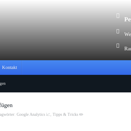
Pe
Web
Ra
Kontakt
ügen
fügen
agwörter:
Google Analytics 📈
,
Tipps & Tricks ✏️