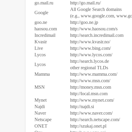
go.mail.ru
http://go.mail.ru/
All Google Search domains
Google
(e.g., www.google.com, www.goo
goo.ne
http://goo.ne.jp
haosou.com
http://www.haosou.com/s
Incredimail
http://search.incredimail.com
Kvasir
http://www.kvasir.no/
Live
http://www.bing.com/
Lycos
http://www.lycos.com/
http://search.lycos.de
Lycos
other regional TLDs
Mamma
http://www.mamma.com/
http://www.msn.com/
MSN
http://money.msn.com
http://local.msn.com
Mynet
http://www.mynet.com/
Najdi
http://najdi.si
Naver
http://www.naver.com/
Netscape
http://search.netscape.com/
ONET
http://szukaj.onet.pl