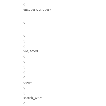
q
encquery, q, query
q
q
q
q
wd, word
q
q
q
q
q
query
q
q
search_word
q