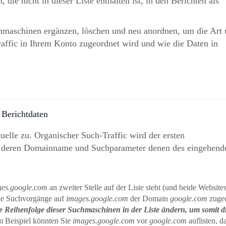
die nicht in dieser Liste enthalten ist, in den Berichten als
chmaschinen ergänzen, löschen und neu anordnen, um die Art
affic in Ihrem Konto zugeordnet wird und wie die Daten in
 Berichtdaten
Quelle zu. Organischer Such-Traffic wird der ersten
t, deren Domainname und Suchparameter denen des eingehend
es.google.com
an zweiter Stelle auf der Liste steht (und beide Website
lle Suchvorgänge auf
images.google.com
der Domain
google.com
zugeo
 Reihenfolge dieser Suchmaschinen in der Liste ändern, um somit d
m Beispiel könnten Sie
images.google.com
vor
google.com
auflisten, d