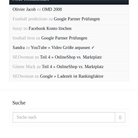
Olivier Jacob
zu
OMD 2008
Football predictions
zu
Google Partner Prüfungen
fuzzy
zu
Facebook Konto löschen
football bros
zu
Google Partner Prüfungen
Sandra
zu
YouTube » Video Größe anpassen ✓
SEOwoman
zu
Teil 4 » OnlineShop vs. Marktplatz
Günter Mack
zu
Teil 4 » OnlineShop vs. Marktplatz
SEOwoman
zu
Google » Ladezeit ist Rankingfaktor
Suche