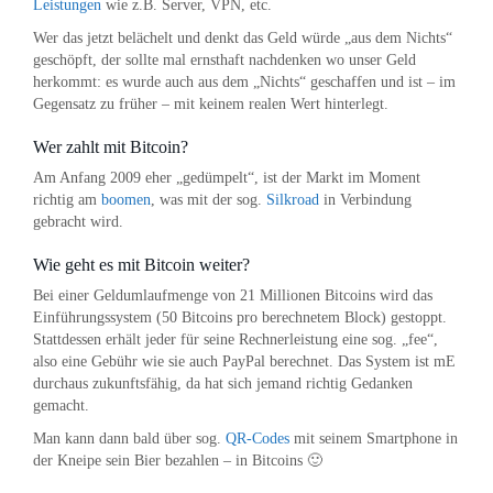
Leistungen
wie z.B. Server, VPN, etc.
Wer das jetzt belächelt und denkt das Geld würde „aus dem Nichts“
geschöpft, der sollte mal ernsthaft nachdenken wo unser Geld
herkommt: es wurde auch aus dem „Nichts“ geschaffen und ist – im
Gegensatz zu früher – mit keinem realen Wert hinterlegt.
Wer zahlt mit Bitcoin?
Am Anfang 2009 eher „gedümpelt“, ist der Markt im Moment
richtig am
boomen
, was mit der sog.
Silkroad
in Verbindung
gebracht wird.
Wie geht es mit Bitcoin weiter?
Bei einer Geldumlaufmenge von 21 Millionen Bitcoins wird das
Einführungssystem (50 Bitcoins pro berechnetem Block) gestoppt.
Stattdessen erhält jeder für seine Rechnerleistung eine sog. „fee“,
also eine Gebühr wie sie auch PayPal berechnet. Das System ist mE
durchaus zukunftsfähig, da hat sich jemand richtig Gedanken
gemacht.
Man kann dann bald über sog.
QR-Codes
mit seinem Smartphone in
der Kneipe sein Bier bezahlen – in Bitcoins 🙂