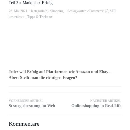
Teil 3 » Marktplatz-Erfolg
26. Mai 2021
Kategorie(n):
Shopping
Schlagwörter:
eCommerce 🛒
,
SEO
kostenlos ✨
,
Tipps & Tricks ✏️
Jeder will Erfolg auf Plattformen wie Amazon und Ebay –
Aber: Stellt man die richtigen Fragen?
VORHERIGER ARTIKEL
NÄCHSTER ARTIKEL
Strategieberatung im Web
Onlineshopping in Real-Life
Kommentare