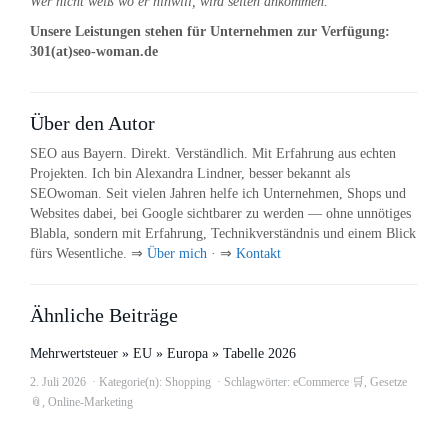
Wer nicht weiß wo er hinwill, wird selten ankommen.
Unsere Leistungen stehen für Unternehmen zur Verfügung:
301(at)seo-woman.de
Über den Autor
SEO aus Bayern. Direkt. Verständlich. Mit Erfahrung aus echten
Projekten. Ich bin Alexandra Lindner, besser bekannt als
SEOwoman. Seit vielen Jahren helfe ich Unternehmen, Shops und
Websites dabei, bei Google sichtbarer zu werden — ohne unnötiges
Blabla, sondern mit Erfahrung, Technikverständnis und einem Blick
fürs Wesentliche. ⇒
Über mich
· ⇒
Kontakt
Ähnliche Beiträge
Mehrwertsteuer » EU » Europa » Tabelle 2026
2. Juli 2026
Kategorie(n):
Shopping
Schlagwörter:
eCommerce 🛒
,
Gesetze
📎
,
Online-Marketing