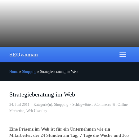
Skip
to
main
content
SEOwoman
Toggle
navigati
Home
»
Shopping
»
Strategieberatung im Web
Strategieberatung im Web
24. Juni 2011
Kategorie(n):
Shopping
Schlagwörter:
eCommerce 🛒
,
Online-
Marketing
,
Web Usability
Eine Präsenz im Web ist für ein Unternehmen wie ein
Mitarbeiter, der 24 Stunden am Tag, 7 Tage die Woche und 365