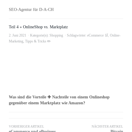
SEO-Agentur für D-A-CH
Teil 4 » OnlineShop vs. Marktplatz
2. Juni 2021
Kategorie(n):
Shopping
Schlagwörter:
eCommerce 🛒
,
Online-
Marketing
,
Tipps & Tricks ✏️
Was sind die Vorteile ✚ Nachteile von einem Onlineshop
gegenüber einem Marktplatz wie Amazon?
VORHERIGER ARTIKEL
NÄCHSTER ARTIKEL
eCommerce und eBusiness
Bitcoin