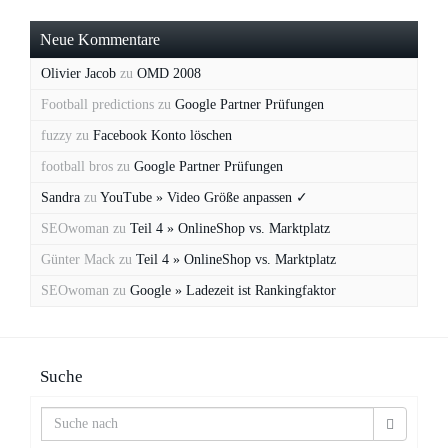
Neue Kommentare
Olivier Jacob
zu
OMD 2008
Football predictions
zu
Google Partner Prüfungen
fuzzy
zu
Facebook Konto löschen
football bros
zu
Google Partner Prüfungen
Sandra
zu
YouTube » Video Größe anpassen ✓
SEOwoman
zu
Teil 4 » OnlineShop vs. Marktplatz
Günter Mack
zu
Teil 4 » OnlineShop vs. Marktplatz
SEOwoman
zu
Google » Ladezeit ist Rankingfaktor
Suche