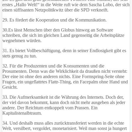
erstes „Hallo Welt!“ in die Weite ruft wie dem Sascha Lobo, der sich
einen süffisanten Netzpolitikwitz über die SPD verkneift.
29. Es fördert die Kooperation und die Kommunikation.
30.Es lässt Menschen über den Globus hinweg an Software
schreiben, die sich im gleichen Land gegenseitig die Arbeitsplätze
wegnehmen würden.
31. Es bietet Vollbeschäftigung, denn in seiner Endlosigkeit gibt es
stets genug zu tun.
32. Für die Produzenten und die Konsumenten und die
Prosumenten. Denn was die Wirklichkeit da draußen nicht versteht:
Der eine ist ohne den anderen nichts. Eine Formspring-Seite ohne
Fragen, ein ungeflattrtes Flattr-Thing, ein Facepalm ohne Hand und
Gesicht.
33. Die Aufmerksamkeit ist die Währung des Internets. Doch der,
der viel davon bekommt, kann doch nicht mehr ausgeben als jeder
andere. Der Reichtum entkoppelt vom Prassen. Ein
Kapitalistenalbtraum.
34. Und deshalb muss alles zurücktransferiert werden in die echte
Welt, versilbert, vergoldet, monetarisiert. Weil man sonst ja hungert