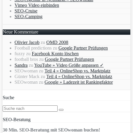
Vimeo Video einbinden
SEO-Cruise
SEO-Camping
Neue Kommentare
Olivier Jacob
zu
OMD 2008
Football predictions
zu
Google Partner Prüfungen
fuzzy
zu
Facebook Konto löschen
football bros
zu
Google Partner Prüfungen
Sandra
zu
YouTube » Video Größe anpassen ✓
SEOwoman
zu
Teil 4 » OnlineShop vs. Marktplatz
Günter Mack
zu
Teil 4 » OnlineShop vs. Marktplatz
SEOwoman
zu
Google » Ladezeit ist Rankingfaktor
Suche
SEO-Beratung
30 Min. SEO-Beratung mit SEOwoman buchen!