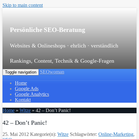
Skip to main content
Persönliche SEO-Beratung
Websites & Onlineshops · ehrlich · verständlich
Rankings, Content, Technik & Google-Fragen
SEOwoman
Toggle navigation
Home
Google Ads
Google Analytics
Kontakt
Home
»
Witze
»
42 – Don’t Panic!
42 – Don’t Panic!
25. Mai 2012
Kategorie(n):
Witze
Schlagwörter:
Online-Marketing
,