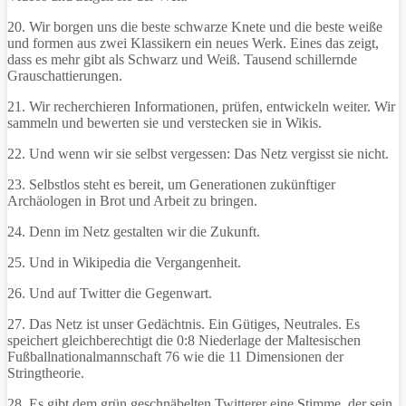
20. Wir borgen uns die beste schwarze Knete und die beste weiße
und formen aus zwei Klassikern ein neues Werk. Eines das zeigt,
dass es mehr gibt als Schwarz und Weiß. Tausend schillernde
Grauschattierungen.
21. Wir recherchieren Informationen, prüfen, entwickeln weiter. Wir
sammeln und bewerten sie und verstecken sie in Wikis.
22. Und wenn wir sie selbst vergessen: Das Netz vergisst sie nicht.
23. Selbstlos steht es bereit, um Generationen zukünftiger
Archäologen in Brot und Arbeit zu bringen.
24. Denn im Netz gestalten wir die Zukunft.
25. Und in Wikipedia die Vergangenheit.
26. Und auf Twitter die Gegenwart.
27. Das Netz ist unser Gedächtnis. Ein Gütiges, Neutrales. Es
speichert gleichberechtigt die 0:8 Niederlage der Maltesischen
Fußballnationalmannschaft 76 wie die 11 Dimensionen der
Stringtheorie.
28. Es gibt dem grün geschnäbelten Twitterer eine Stimme, der sein