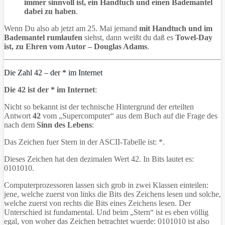
immer sinnvoll ist, ein Handtuch und einen Bademantel
dabei zu haben
.
Wenn Du also ab jetzt am 25. Mai jemand
mit Handtuch und im
Bademantel rumlaufen
siehst, dann weißt du daß es
Towel-Day
ist, zu Ehren vom Autor – Douglas Adams
.
Die Zahl 42 – der * im Internet
Die 42 ist der * im Internet
:
Nicht so bekannt ist der technische Hintergrund der erteilten
Antwort
42
vom „Supercomputer“ aus dem Buch auf die Frage des
nach dem
Sinn des Lebens
:
Das Zeichen fuer Stern in der ASCII-Tabelle ist: *.
Dieses Zeichen hat den dezimalen Wert 42. In Bits lautet es:
0101010.
Computerprozessoren lassen sich grob in zwei Klassen einteilen:
jene, welche zuerst von links die Bits des Zeichens lesen und solche,
welche zuerst von rechts die Bits eines Zeichens lesen. Der
Unterschied ist fundamental. Und beim „Stern“ ist es eben völlig
egal, von woher das Zeichen betrachtet wuerde: 0101010 ist also