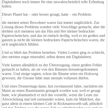
Digitaluhren noch immer für eine unwahrscheinlich tolle Erfindung
halten.
Dieser Planet hat – oder besser gesagt, hatte – ein Problem:
die meisten seiner Bewohner waren fast immer unglücklich. Zur
Lösung dieses Problems wurden viele Vorschläge gemacht, aber die
drehten sich meistens um das Hin und Her kleiner bedruckter
Papierscheinchen, und das ist einfach drollig, weil es im großen und
ganzen ja nicht die kleinen bedruckten Papierscheinchen waren, die
sich unglücklich fühlten.
Und so blieb das Problem bestehen. Vielen Leuten ging es schlecht,
den meisten sogar miserabel, selbst denen mit Digitaluhren.
Viele kamen allmählich zu der Überzeugung, einen großen Fehler
gemacht zu haben, als sie von den Bäumen heruntergekommen
waren. Und einige sagten, schon die Bäume seien ein Holzweg
gewesen, die Ozeane hätte man niemals verlassen dürfen.
Und eines Donnerstags dann, fast zweitausend Jahre, nachdem ein
Mann an einen Baumstamm genagelt worden war, weil er gesagt
hatte, wie phantastisch er sich das vorstelle, wenn die Leute zur
Abwechslung mal nett zueinander wären, kam ein Mädchen, das
ganz allein in einem kleinen Cafe in Rickmansworth saß, plötzlich
auf den Trichter, was die ganze Zeit so schiefgelaufen war, und sie