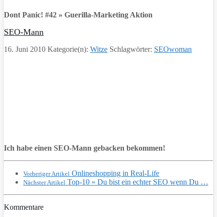
Dont Panic! #42 » Guerilla-Marketing Aktion
SEO-Mann
16. Juni 2010
Kategorie(n):
Witze
Schlagwörter:
SEOwoman
Ich habe einen SEO-Mann gebacken bekommen!
Onlineshopping in Real-Life
Vorheriger Artikel
Top-10 » Du bist ein echter SEO wenn Du …
Nächster Artikel
Kommentare