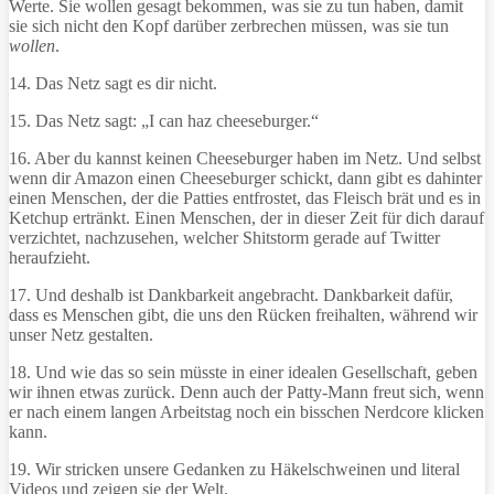
Werte. Sie wollen gesagt bekommen, was sie zu tun haben, damit
sie sich nicht den Kopf darüber zerbrechen müssen, was sie tun
wollen
.
14. Das Netz sagt es dir nicht.
15. Das Netz sagt: „I can haz cheeseburger.“
16. Aber du kannst keinen Cheeseburger haben im Netz. Und selbst
wenn dir Amazon einen Cheeseburger schickt, dann gibt es dahinter
einen Menschen, der die Patties entfrostet, das Fleisch brät und es in
Ketchup ertränkt. Einen Menschen, der in dieser Zeit für dich darauf
verzichtet, nachzusehen, welcher Shitstorm gerade auf Twitter
heraufzieht.
17. Und deshalb ist Dankbarkeit angebracht. Dankbarkeit dafür,
dass es Menschen gibt, die uns den Rücken freihalten, während wir
unser Netz gestalten.
18. Und wie das so sein müsste in einer idealen Gesellschaft, geben
wir ihnen etwas zurück. Denn auch der Patty-Mann freut sich, wenn
er nach einem langen Arbeitstag noch ein bisschen Nerdcore klicken
kann.
19. Wir stricken unsere Gedanken zu Häkelschweinen und literal
Videos und zeigen sie der Welt.