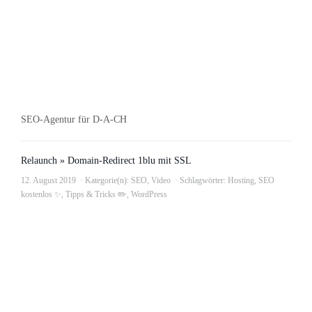
SEO-Agentur für D-A-CH
Relaunch » Domain-Redirect 1blu mit SSL
12. August 2019
Kategorie(n):
SEO
,
Video
Schlagwörter:
Hosting
,
SEO
kostenlos ✨
,
Tipps & Tricks ✏️
,
WordPress