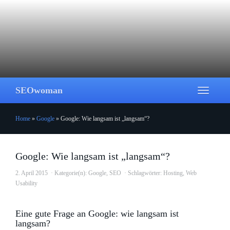
Skip
to
main
content
SEOwoman
Toggle
navigati
Home
»
Google
»
Google: Wie langsam ist „langsam“?
Google: Wie langsam ist „langsam“?
2. April 2015
Kategorie(n):
Google
,
SEO
Schlagwörter:
Hosting
,
Web
Usability
Eine gute Frage an Google: wie langsam ist
langsam?