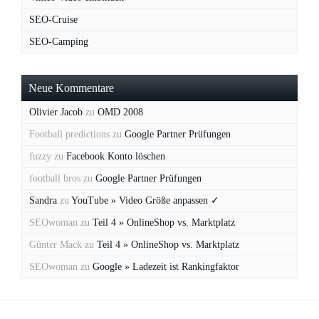
SEO-Cruise
SEO-Camping
Neue Kommentare
Olivier Jacob
zu
OMD 2008
Football predictions
zu
Google Partner Prüfungen
fuzzy
zu
Facebook Konto löschen
football bros
zu
Google Partner Prüfungen
Sandra
zu
YouTube » Video Größe anpassen ✓
SEOwoman
zu
Teil 4 » OnlineShop vs. Marktplatz
Günter Mack
zu
Teil 4 » OnlineShop vs. Marktplatz
SEOwoman
zu
Google » Ladezeit ist Rankingfaktor