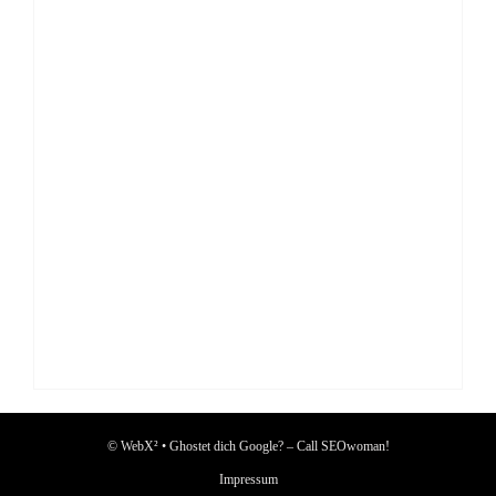
© WebX² • Ghostet dich Google? – Call SEOwoman!
Impressum