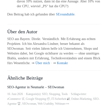
davon 10% nutzen, dann ist das eine Aussage. Aber 10% von
der CPU, wieviel „PS“ hat die CPU?)
Den Beitrag hab ich gefunden über
SEroundtable
.
Über den Autor
SEO aus Bayern. Direkt. Verständlich. Mit Erfahrung aus echten
Projekten. Ich bin Alexandra Lindner, besser bekannt als
SEOwoman. Seit vielen Jahren helfe ich Unternehmen, Shops und
Websites dabei, bei Google sichtbarer zu werden — ohne unnötiges
Blabla, sondern mit Erfahrung, Technikverständnis und einem Blick
fürs Wesentliche. ⇒
Über mich
· ⇒
Kontakt
Ähnliche Beiträge
SEO-Agentur in Neumarkt – SEOwoman
16. Juni 2026
Kategorie(n):
SEO
,
Shopping
,
Tools
Schlagwörter:
eCommerce 🛒
,
Google Shopping 📦
,
IT-Sicherheit 🔐
,
Online-Marketing
,
SEO-
Agentur 🏆
,
SEOwoman
,
Web Usability
,
Webinare 👀