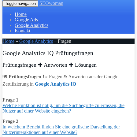
SEOwoman
Toggle navigation
Home
Google Ads
Google Analytics
Kontakt
Home
»
Google Analytics
»
Fragen
Google Analytics IQ Prüfungsfragen
Prüfungsfragen ✚ Antworten ✚ Lösungen
99 Prüfungsfragen
❗ » Fragen & Anworten aus der Google
Zertifizierung in
Google Analytics IQ
Frage 1
Welche Funktion ist nötig, um die Suchbegriffe zu erfassen, die
Nutzer auf einer Website eingeben?
Frage 2
In welchem Bericht finden Sie eine grafische Darstellung der
Nutzerinteraktionen auf einer Website?