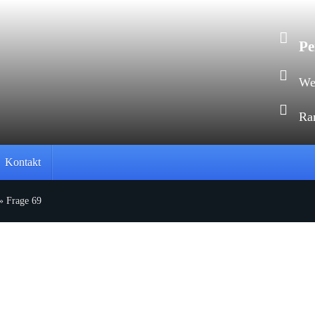
Pe
Web
Ra
Kontakt
» Frage 69