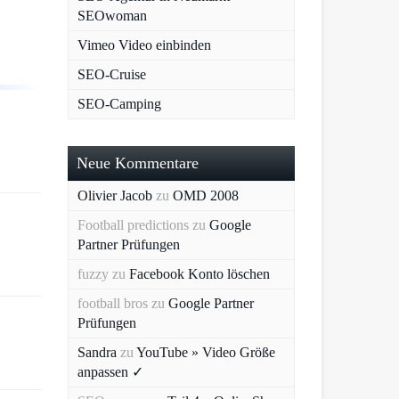
SEOwoman
Vimeo Video einbinden
SEO-Cruise
SEO-Camping
Neue Kommentare
Olivier Jacob
zu
OMD 2008
Football predictions
zu
Google
Partner Prüfungen
fuzzy
zu
Facebook Konto löschen
football bros
zu
Google Partner
Prüfungen
Sandra
zu
YouTube » Video Größe
anpassen ✓