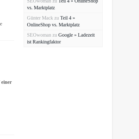
SEOwoman
zu
Teil 4 » OnlineShop
vs. Marktplatz
Günter Mack
zu
Teil 4 »
ne
OnlineShop vs. Marktplatz
SEOwoman
zu
Google » Ladezeit
ist Rankingfaktor
 einer