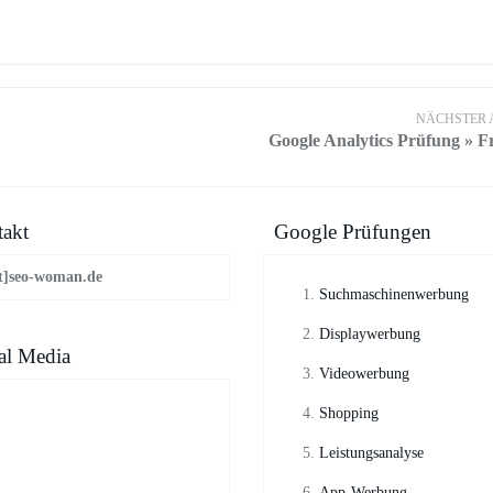
NÄCHSTER 
Google Analytics Prüfung » F
akt
Google Prüfungen
t]seo-woman.de
Suchmaschinenwerbung
Displaywerbung
al Media
Videowerbung
Shopping
Leistungsanalyse
App-Werbung