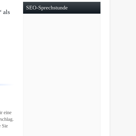
SEO-Sprechstunde
 als
r eine
schlag.
e Sie