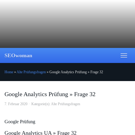
Skip
to
main
content
SEOwoman
Toggl
naviga
Home
»
Alte Prüfungsfragen
»
Google Analytics Prüfung » Frage 32
Google Analytics Prüfung » Frage 32
7. Februar 2020
Kategorie(n):
Alte Prüfungsfragen
Google Prüfung
Google Analytics UA » Frage 32