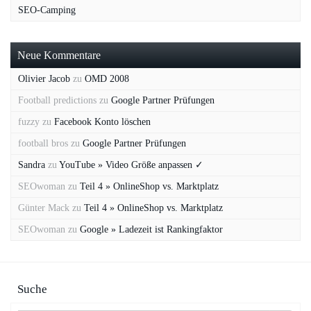
SEO-Camping
Neue Kommentare
Olivier Jacob
zu
OMD 2008
Football predictions
zu
Google Partner Prüfungen
fuzzy
zu
Facebook Konto löschen
football bros
zu
Google Partner Prüfungen
Sandra
zu
YouTube » Video Größe anpassen ✓
SEOwoman
zu
Teil 4 » OnlineShop vs. Marktplatz
Günter Mack
zu
Teil 4 » OnlineShop vs. Marktplatz
SEOwoman
zu
Google » Ladezeit ist Rankingfaktor
Suche