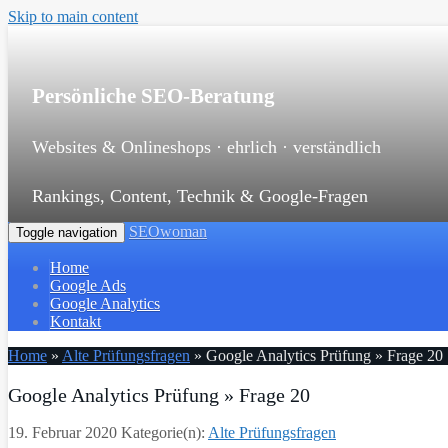
Skip to main content
Persönliche SEO-Beratung
Websites & Onlineshops · ehrlich · verständlich
Rankings, Content, Technik & Google-Fragen
SEOwoman
Toggle navigation
Home
Google Ads
Google Analytics
Kontakt
Home
»
Alte Prüfungsfragen
»
Google Analytics Prüfung » Frage 20
Google Analytics Prüfung » Frage 20
19. Februar 2020
Kategorie(n):
Alte Prüfungsfragen