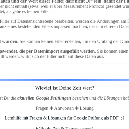
alten und der Wert dieser Felder darf nicht „0“ sein, damit der F
aber nicht enthält (etwa, weil er über Measurement Protocol gesendet wu
et, als gäbe es keinen Filter.
ilter auf Datenansichtsebene bearbeiten, werden die Änderungen am Fi
anz eines bestehenden Filters anpassen möchten, der in mehreren Datena
t wurden.
Sie können keinen Filter erstellen, um den Umfang der Dim
ewendet, die per Datenimport ausgefüllt werden.
Sie können einen 
 werden, wirkt sich der Filter nicht auf diese Daten aus.
Wieviel ist Deine Zeit wert?
lst Du die
aktuellen Google Prüfungen
bestehen und die Lösungen ha
Fragen ✚ Antworten ✚ Lösung
Lernhilfe mit Fragen & Lösungen für Google Prüfung als PDF 🥇
Willst du Zeit & Nerven sparen?