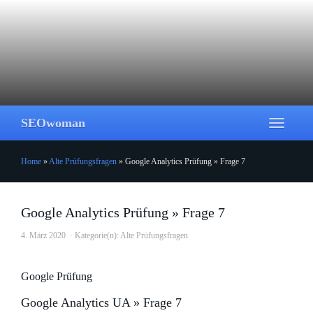
Skip
to
main
content
SEOwoman
Toggle
navigati
Home
»
Alte Prüfungsfragen
»
Google Analytics Prüfung » Frage 7
Google Analytics Prüfung » Frage 7
4. März 2020
Kategorie(n):
Alte Prüfungsfragen
Google Prüfung
Google Analytics UA » Frage 7