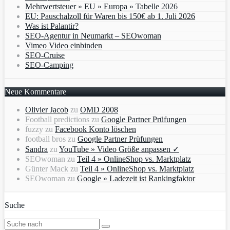
Mehrwertsteuer » EU » Europa » Tabelle 2026
EU: Pauschalzoll für Waren bis 150€ ab 1. Juli 2026
Was ist Palantir?
SEO-Agentur in Neumarkt – SEOwoman
Vimeo Video einbinden
SEO-Cruise
SEO-Camping
Neue Kommentare
Olivier Jacob
zu
OMD 2008
Football predictions
zu
Google Partner Prüfungen
fuzzy
zu
Facebook Konto löschen
football bros
zu
Google Partner Prüfungen
Sandra
zu
YouTube » Video Größe anpassen ✓
SEOwoman
zu
Teil 4 » OnlineShop vs. Marktplatz
Günter Mack
zu
Teil 4 » OnlineShop vs. Marktplatz
SEOwoman
zu
Google » Ladezeit ist Rankingfaktor
Suche