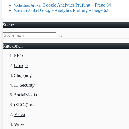
Google Analytics Prüfung » Frage 64
Vorheriger Artikel
Google Analytics Prüfung » Frage 62
Nächster Artikel
Suche
Kategorien
SEO
Google
Shopping
IT-Security
SocialMedia
(SEO-)Tools
Video
Witze