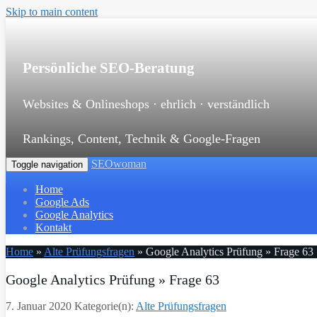
Skip to main content
Persönliche SEO-Beratung
Websites & Onlineshops · ehrlich · verständlich
Rankings, Content, Technik & Google-Fragen
SEOwoman
Toggle navigation
Home
Google Ads
Google Analytics
Kontakt
Home
»
Alte Prüfungsfragen
»
Google Analytics Prüfung » Frage 63
Google Analytics Prüfung » Frage 63
7. Januar 2020
Kategorie(n):
Alte Prüfungsfragen