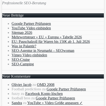
Professionelle SEO-Beratung
Neue Beiträge
Google Partner Prüfungen
YouTube Video einbinden
Sitemap 2026
Mehrwertsteuer » EU » Europa » Tabelle 2026
EU: Pauschalzoll für Waren bis 150€ ab 1. Juli 2026
Was ist Palantir?
SEO-Agentur in Neumarkt – SEOwoman
Vimeo Video einbinden
SEO-Cruise
SEO-Camping
Neue Kommentare
Olivier Jacob
zu
OMD 2008
Football predictions
zu
Google Partner Prüfungen
fuzzy
zu
Facebook Konto löschen
football bros
zu
Google Partner Prüfungen
Sandra
zu
YouTube » Video Größe anpassen ✓