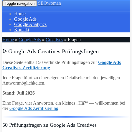
SEOwoman
Toggle navigation
Home
Google Ads
Google Analytics
Kontakt
Home
»
Google Ads
»
Creatives
»
Fragen
ᐅ Google Ads Creatives Prüfungsfragen
Diese Seite enthält 50 verlinkte Prüfungsfragen zur
Google Ads
Creatives Zertifizierung
.
Jede Frage führt zu einer eigenen Detailseite mit den jeweiligen
Antwortmöglichkeiten.
Stand: Juli 2026
Eine Frage, vier Antworten, ein kleines „Hä?“ — willkommen bei
der
Google Ads Zertifizierung
.
50 Prüfungsfragen zu Google Ads Creatives