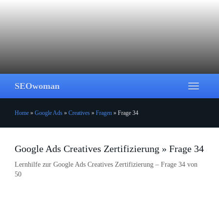
Skip
to
main
content
SEOwoman
Toggle
navigati
Home
»
Google Ads
»
Creatives
»
Fragen
»
Frage 34
Google Ads Creatives Zertifizierung » Frage 34
Lernhilfe zur Google Ads Creatives Zertifizierung – Frage 34 von
50