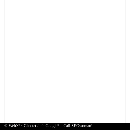
© WebX² • Ghostet dich Google? – Call SEOwoman!