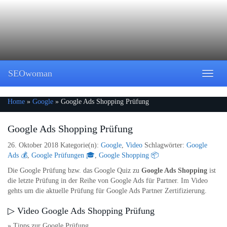
Skip
to
main
content
SEOwoman
Toggle
naviga
Home
»
Google
»
Google Ads Shopping Prüfung
Google Ads Shopping Prüfung
26. Oktober 2018
Kategorie(n):
Google
,
Video
Schlagwörter:
Google
Ads 💰
,
Google Prüfungen 🎓
,
Google Shopping 📦
Die Google Prüfung bzw. das Google Quiz zu
Google Ads Shopping
ist
die letzte Prüfung in der Reihe von Google Ads für Partner. Im Video
gehts um die aktuelle Prüfung für Google Ads Partner Zertifizierung.
▷ Video Google Ads Shopping Prüfung
» Tipps zur Google Prüfung