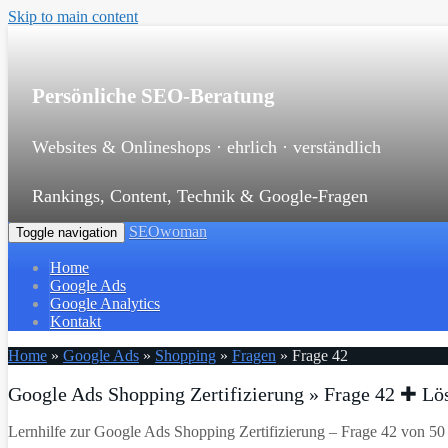
Skip to main content
Persönliche SEO-Beratung
Websites & Onlineshops · ehrlich · verständlich
Rankings, Content, Technik & Google-Fragen
SEOwoman
Toggle navigation
Home
Google Ads
Google Analytics
Kontakt
Home
»
Google Ads
»
Shopping
»
Fragen
»
Frage 42
Google Ads Shopping Zertifizierung » Frage 42 ✚ Lö
Lernhilfe zur Google Ads Shopping Zertifizierung – Frage 42 von 50