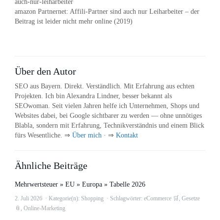
auch-nur-leiharbeiter
amazon Partnernet: Affili-Partner sind auch nur Leiharbeiter – der
Beitrag ist leider nicht mehr online (2019)
Über den Autor
SEO aus Bayern. Direkt. Verständlich. Mit Erfahrung aus echten
Projekten. Ich bin Alexandra Lindner, besser bekannt als
SEOwoman. Seit vielen Jahren helfe ich Unternehmen, Shops und
Websites dabei, bei Google sichtbarer zu werden — ohne unnötiges
Blabla, sondern mit Erfahrung, Technikverständnis und einem Blick
fürs Wesentliche. ⇒
Über mich
· ⇒
Kontakt
Ähnliche Beiträge
Mehrwertsteuer » EU » Europa » Tabelle 2026
2. Juli 2026
Kategorie(n):
Shopping
Schlagwörter:
eCommerce 🛒
,
Gesetze
📎
,
Online-Marketing