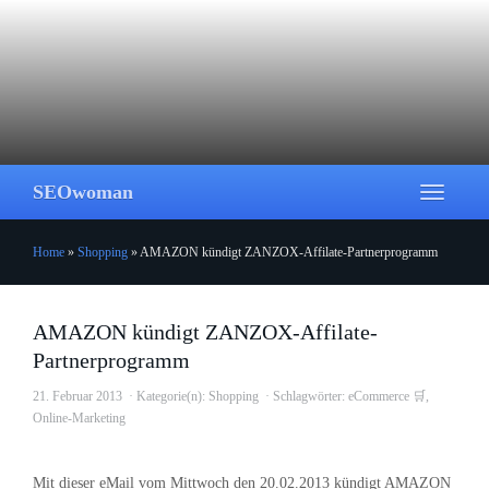
Skip
to
main
content
SEOwoman
Toggle
navigati
Home
»
Shopping
»
AMAZON kündigt ZANZOX-Affilate-Partnerprogramm
AMAZON kündigt ZANZOX-Affilate-
Partnerprogramm
21. Februar 2013
Kategorie(n):
Shopping
Schlagwörter:
eCommerce 🛒
,
Online-Marketing
Mit dieser eMail vom Mittwoch den 20.02.2013 kündigt AMAZON