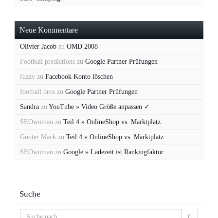
Neue Kommentare
Olivier Jacob
zu
OMD 2008
Football predictions
zu
Google Partner Prüfungen
fuzzy
zu
Facebook Konto löschen
football bros
zu
Google Partner Prüfungen
Sandra
zu
YouTube » Video Größe anpassen ✓
SEOwoman
zu
Teil 4 » OnlineShop vs. Marktplatz
Günter Mack
zu
Teil 4 » OnlineShop vs. Marktplatz
SEOwoman
zu
Google » Ladezeit ist Rankingfaktor
Suche