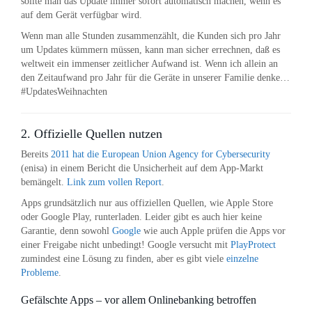
sollte man das Update immer sofort automatisch machen, wenn es
auf dem Gerät verfügbar wird.
Wenn man alle Stunden zusammenzählt, die Kunden sich pro Jahr
um Updates kümmern müssen, kann man sicher errechnen, daß es
weltweit ein immenser zeitlicher Aufwand ist. Wenn ich allein an
den Zeitaufwand pro Jahr für die Geräte in unserer Familie denke…
#UpdatesWeihnachten
2. Offizielle Quellen nutzen
Bereits
2011 hat die European Union Agency for Cybersecurity
(enisa) in einem Bericht die Unsicherheit auf dem App-Markt
bemängelt.
Link zum vollen Report
.
Apps grundsätzlich nur aus offiziellen Quellen, wie Apple Store
oder Google Play, runterladen. Leider gibt es auch hier keine
Garantie, denn sowohl
Google
wie auch Apple prüfen die Apps vor
einer Freigabe nicht unbedingt! Google versucht mit
PlayProtect
zumindest eine Lösung zu finden, aber es gibt viele
einzelne
Probleme
.
Gefälschte Apps – vor allem Onlinebanking betroffen