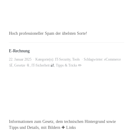
Hoch professioneller Spam der übelsten Sorte!
E-Rechnung
22. Januar 2025
Kategorie(n):
IT-Security
,
Tools
Schlagwörter:
eCommerce
🛒
,
Gesetze 📎
,
IT-Sicherheit 🔐
,
Tipps & Tricks ✏️
Informationen zum Gesetz, dem technischen Hintergrund sowie
Tipps und Details, mit Bildern ✚ Links