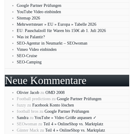
Google Partner Prüfungen
YouTube Video einbinden
Sitemap 2026
Mehrwertsteuer » EU » Europa » Tabelle 2026
EU: Pauschalzoll für Waren bis 150€ ab 1. Juli 2026
Was ist Palantir?
SEO-Agentur in Neumarkt – SEOwoman
Vimeo Video einbinden
SEO-Cruise
SEO-Camping
Neue Kommentare
Olivier Jacob
zu
OMD 2008
Football predictions
zu
Google Partner Prüfungen
fuzzy
zu
Facebook Konto löschen
football bros
zu
Google Partner Prüfungen
Sandra
zu
YouTube » Video Größe anpassen ✓
SEOwoman
zu
Teil 4 » OnlineShop vs. Marktplatz
Günter Mack
zu
Teil 4 » OnlineShop vs. Marktplatz