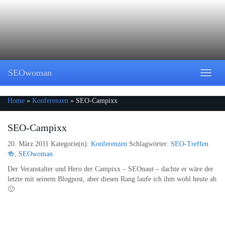
Skip
to
main
content
SEOwoman
Toggle
naviga
Home
»
Konferenzen
»
SEO-Campixx
SEO-Campixx
20. März 2011
Kategorie(n):
Konferenzen
Schlagwörter:
SEO-Treffen
🍻
,
SEOwoman
Der Veranstalter und Hero der Campixx – SEOnaut – dachte er wäre der
letzte mit seinem Blogpost, aber diesen Rang laufe ich ihm wohl heute ab
🙂