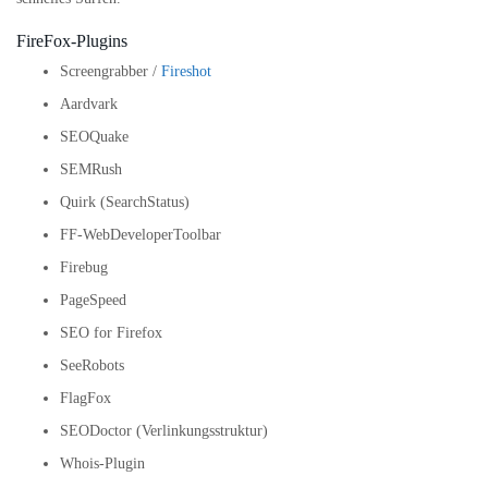
FireFox-Plugins
Screengrabber /
Fireshot
Aardvark
SEOQuake
SEMRush
Quirk (SearchStatus)
FF-WebDeveloperToolbar
Firebug
PageSpeed
SEO for Firefox
SeeRobots
FlagFox
SEODoctor (Verlinkungsstruktur)
Whois-Plugin