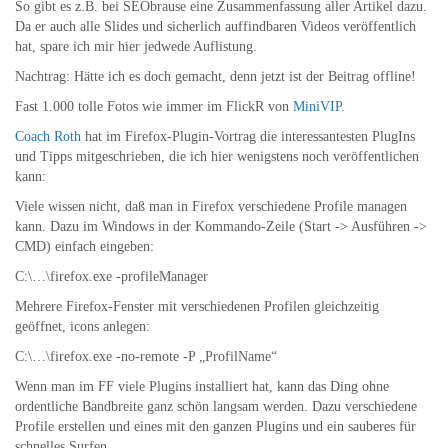
So gibt es z.B. bei SEObrause eine Zusammenfassung aller Artikel dazu.
Da er auch alle Slides und sicherlich auffindbaren Videos veröffentlich
hat, spare ich mir hier jedwede Auflistung.
Nachtrag: Hätte ich es doch gemacht, denn jetzt ist der Beitrag offline!
Fast 1.000 tolle Fotos wie immer im FlickR von
MiniVIP
.
Coach Roth
hat im Firefox-Plugin-Vortrag die interessantesten PlugIns
und Tipps mitgeschrieben, die ich hier wenigstens noch veröffentlichen
kann:
Viele wissen nicht, daß man in Firefox verschiedene Profile managen
kann. Dazu im Windows in der Kommando-Zeile (Start -> Ausführen ->
CMD) einfach eingeben:
C:\…\firefox.exe -profileManager
Mehrere Firefox-Fenster mit verschiedenen Profilen gleichzeitig
geöffnet, icons anlegen:
C:\…\firefox.exe -no-remote -P „ProfilName“
Wenn man im FF viele Plugins installiert hat, kann das Ding ohne
ordentliche Bandbreite ganz schön langsam werden. Dazu verschiedene
Profile erstellen und eines mit den ganzen Plugins und ein sauberes für
schnelles Surfen.