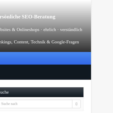
rsönliche SEO-Beratung
sites & Onlineshops · ehrlich · verständlich
nkings, Content, Technik & Google-Fragen
uche