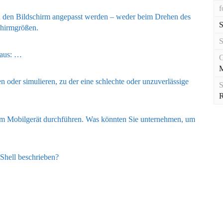
f
h an den Bildschirm angepasst werden – weder beim Drehen des
S
chirmgrößen.
 aus: …
G
M
 oder simulieren, zu der eine schlechte oder unzuverlässige
R
m Mobilgerät durchführen. Was könnten Sie unternehmen, um
Shell beschrieben?