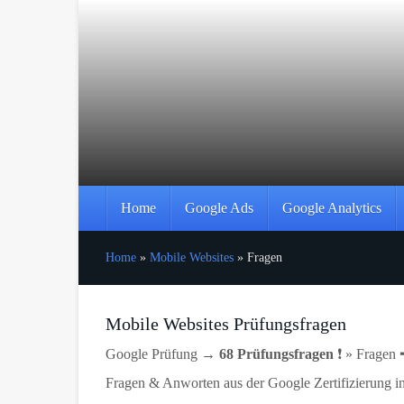
Skip
to
main
content
Home
Google Ads
Google Analytics
Home
»
Mobile Websites
»
Fragen
Mobile Websites Prüfungsfragen
Google Prüfung →
68 Prüfungsfragen
❗ » Fragen
Fragen & Anworten aus der Google Zertifizierung i