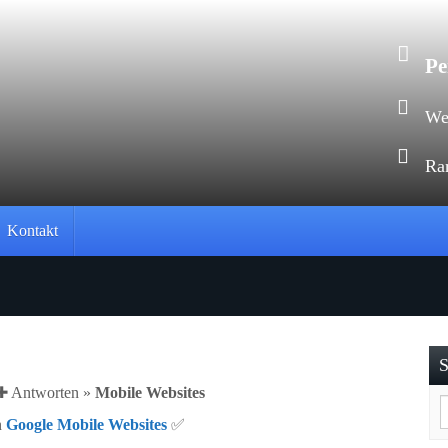
Pe
Web
Ra
Kontakt
S
 ✚ Antworten »
Mobile Websites
n
Google Mobile Websites
✅