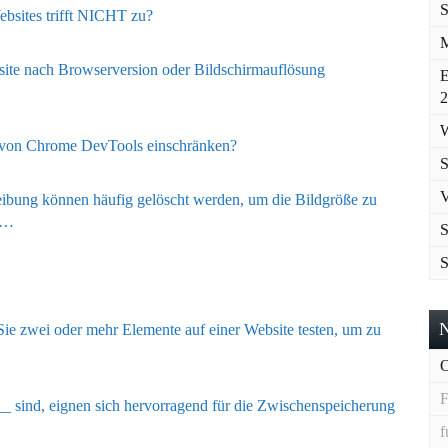
S
bsites trifft NICHT zu?
M
site nach Browserversion oder Bildschirmauflösung
E
2
W
g von Chrome DevTools einschränken?
S
V
ibung können häufig gelöscht werden, um die Bildgröße zu
n …
S
Sie zwei oder mehr Elemente auf einer Website testen, um zu
O
F
__ sind, eignen sich hervorragend für die Zwischenspeicherung
f