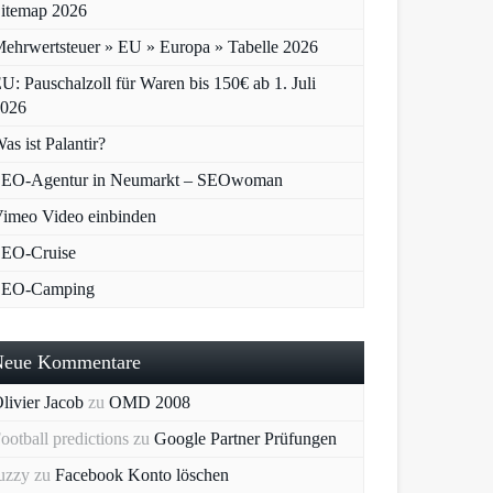
itemap 2026
ehrwertsteuer » EU » Europa » Tabelle 2026
U: Pauschalzoll für Waren bis 150€ ab 1. Juli
026
as ist Palantir?
EO-Agentur in Neumarkt – SEOwoman
imeo Video einbinden
EO-Cruise
SEO-Camping
Neue Kommentare
livier Jacob
zu
OMD 2008
ootball predictions
zu
Google Partner Prüfungen
uzzy
zu
Facebook Konto löschen