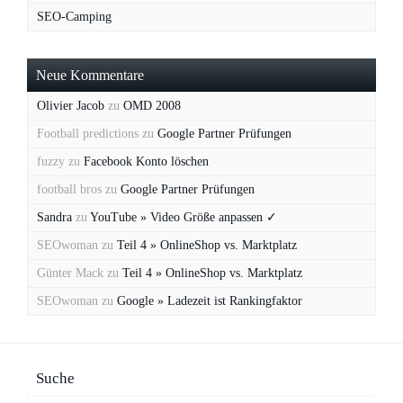
SEO-Camping
Neue Kommentare
Olivier Jacob
zu
OMD 2008
Football predictions
zu
Google Partner Prüfungen
fuzzy
zu
Facebook Konto löschen
football bros
zu
Google Partner Prüfungen
Sandra
zu
YouTube » Video Größe anpassen ✓
SEOwoman
zu
Teil 4 » OnlineShop vs. Marktplatz
Günter Mack
zu
Teil 4 » OnlineShop vs. Marktplatz
SEOwoman
zu
Google » Ladezeit ist Rankingfaktor
Suche