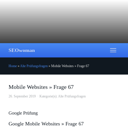
Skip
to
main
content
SEOwoman
Toggle
navigati
Home
»
Alte Prüfungsfragen
»
Mobile Websites » Frage 67
Mobile Websites » Frage 67
26. September 2019
Kategorie(n):
Alte Prüfungsfragen
Google Prüfung
Google Mobile Websites » Frage 67