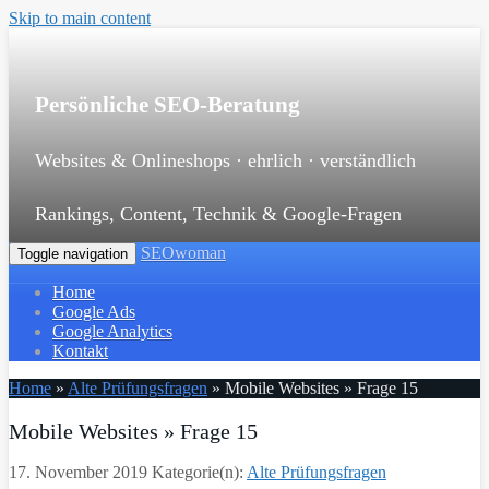
Skip to main content
Persönliche SEO-Beratung
Websites & Onlineshops · ehrlich · verständlich
Rankings, Content, Technik & Google-Fragen
SEOwoman
Toggle navigation
Home
Google Ads
Google Analytics
Kontakt
Home
»
Alte Prüfungsfragen
»
Mobile Websites » Frage 15
Mobile Websites » Frage 15
17. November 2019
Kategorie(n):
Alte Prüfungsfragen