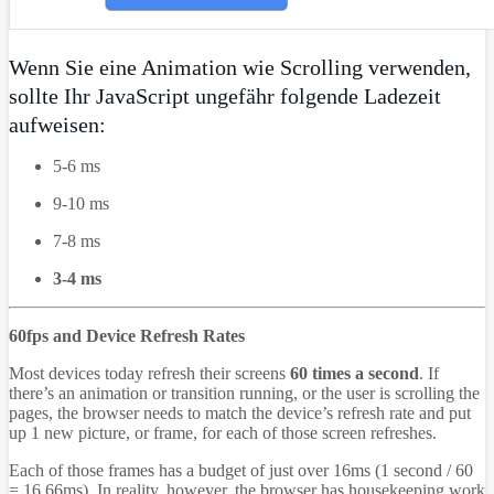
Wenn Sie eine Animation wie Scrolling verwenden,
sollte Ihr JavaScript ungefähr folgende Ladezeit
aufweisen:
5-6 ms
9-10 ms
7-8 ms
3-4 ms
60fps and Device Refresh Rates
Most devices today refresh their screens
60 times a second
. If
there’s an animation or transition running, or the user is scrolling the
pages, the browser needs to match the device’s refresh rate and put
up 1 new picture, or frame, for each of those screen refreshes.
Each of those frames has a budget of just over 16ms (1 second / 60
= 16.66ms). In reality, however, the browser has housekeeping work