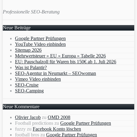
Professionelle SEO-Beratung
Neue Beiträge
Google Partner Prüfungen
YouTube Video einbinden
Sitemap 2026
Mehrwertsteuer » EU » Europa » Tabelle 2026
EU: Pauschalzoll für Waren bis 150€ ab 1. Juli 2026
Was ist Palantir?
SEO-Agentur in Neumarkt – SEOwoman
Vimeo Video einbinden
SEO-Cruise
SEO-Camping
Neue Kommentare
Olivier Jacob
zu
OMD 2008
Football predictions
zu
Google Partner Prüfungen
fuzzy
zu
Facebook Konto löschen
football bros
zu
Google Partner Prüfungen