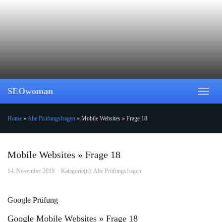
Skip
to
main
content
SEOwoman
Toggl
naviga
Home
»
Alte Prüfungsfragen
»
Mobile Websites » Frage 18
Mobile Websites » Frage 18
14. November 2019
Kategorie(n):
Alte Prüfungsfragen
Google Prüfung
Google Mobile Websites » Frage 18