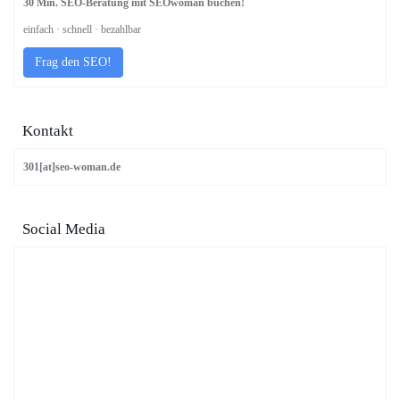
30 Min. SEO-Beratung mit SEOwoman buchen!
einfach · schnell · bezahlbar
Frag den SEO!
Kontakt
301[at]seo-woman.de
Social Media