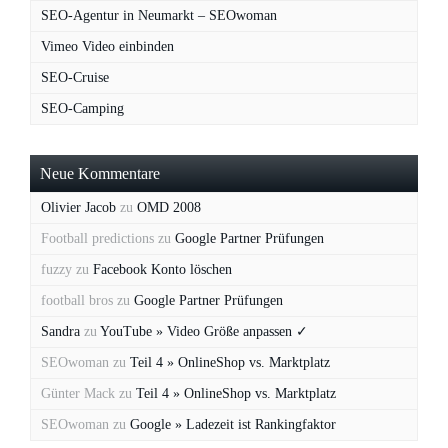
SEO-Agentur in Neumarkt – SEOwoman
Vimeo Video einbinden
SEO-Cruise
SEO-Camping
Neue Kommentare
Olivier Jacob
zu
OMD 2008
Football predictions
zu
Google Partner Prüfungen
fuzzy
zu
Facebook Konto löschen
football bros
zu
Google Partner Prüfungen
Sandra
zu
YouTube » Video Größe anpassen ✓
SEOwoman
zu
Teil 4 » OnlineShop vs. Marktplatz
Günter Mack
zu
Teil 4 » OnlineShop vs. Marktplatz
SEOwoman
zu
Google » Ladezeit ist Rankingfaktor