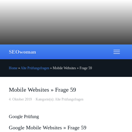
Skip
to
main
content
SEOwoman
Toggle
navigati
Home
»
Alte Prüfungsfragen
»
Mobile Websites » Frage 59
Mobile Websites » Frage 59
4. Oktober 2019
Kategorie(n):
Alte Prüfungsfragen
Google Prüfung
Google Mobile Websites » Frage 59