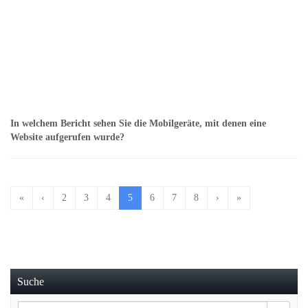
In welchem Bericht sehen Sie die Mobilgeräte, mit denen eine
Website aufgerufen wurde?
«
‹
2
3
4
5
6
7
8
›
»
Suche