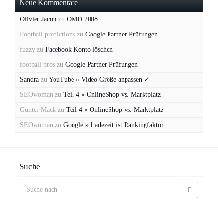
Neue Kommentare
Olivier Jacob
zu
OMD 2008
Football predictions
zu
Google Partner Prüfungen
fuzzy
zu
Facebook Konto löschen
football bros
zu
Google Partner Prüfungen
Sandra
zu
YouTube » Video Größe anpassen ✓
SEOwoman
zu
Teil 4 » OnlineShop vs. Marktplatz
Günter Mack
zu
Teil 4 » OnlineShop vs. Marktplatz
SEOwoman
zu
Google » Ladezeit ist Rankingfaktor
Suche