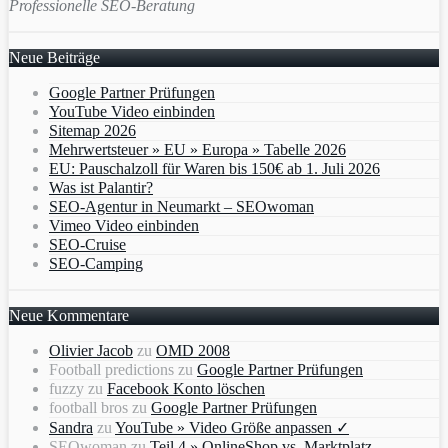
Professionelle SEO-Beratung
Neue Beiträge
Google Partner Prüfungen
YouTube Video einbinden
Sitemap 2026
Mehrwertsteuer » EU » Europa » Tabelle 2026
EU: Pauschalzoll für Waren bis 150€ ab 1. Juli 2026
Was ist Palantir?
SEO-Agentur in Neumarkt – SEOwoman
Vimeo Video einbinden
SEO-Cruise
SEO-Camping
Neue Kommentare
Olivier Jacob
zu
OMD 2008
Football predictions
zu
Google Partner Prüfungen
fuzzy
zu
Facebook Konto löschen
football bros
zu
Google Partner Prüfungen
Sandra
zu
YouTube » Video Größe anpassen ✓
SEOwoman
zu
Teil 4 » OnlineShop vs. Marktplatz