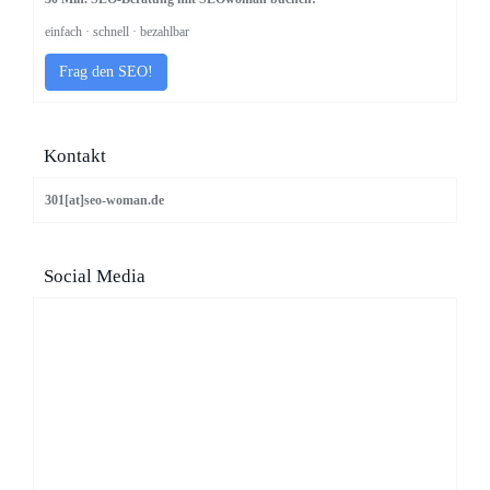
einfach · schnell · bezahlbar
Frag den SEO!
Kontakt
301[at]seo-woman.de
Social Media