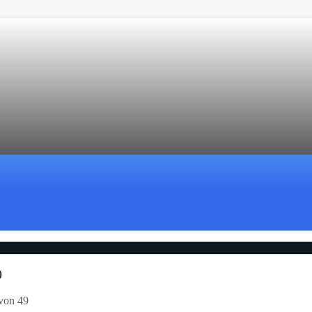
9
 von 49