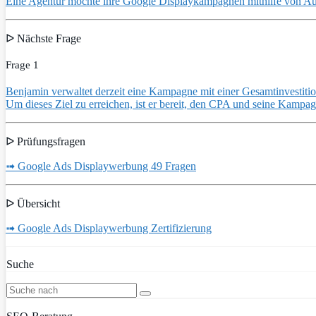
Eine Agentur möchte ihre Google Displaykampagnen mithilfe von Aut
ᐅ Nächste Frage
Frage 1
Benjamin verwaltet derzeit eine Kampagne mit einer Gesamtinvestiti
Um dieses Ziel zu erreichen, ist er bereit, den CPA und seine Kampa
ᐅ Prüfungsfragen
➟ Google Ads Displaywerbung 49 Fragen
ᐅ Übersicht
➟ Google Ads Displaywerbung Zertifizierung
Suche