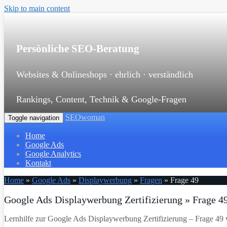
Skip to main content
Persönliche SEO-Beratung
Websites & Onlineshops · ehrlich · verständlich
Rankings, Content, Technik & Google-Fragen
SEOwoman
Toggle navigation
Home
Google Ads
Google Analytics
Kontakt
Home
»
Google Ads
»
Displaywerbung
»
Fragen
»
Frage 49
Google Ads Displaywerbung Zertifizierung » Frage 4
Lernhilfe zur Google Ads Displaywerbung Zertifizierung – Frage 49