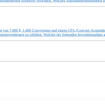
omatisierung effektiver verwalten. Welches Automatisierungsmodell i
on von 7.000 $, 1.400 Conversions und einem CPA (Cost-per-Acquisiti
gneninvestitionen zu erhöhen. Welcher der folgenden Investitionspläne 