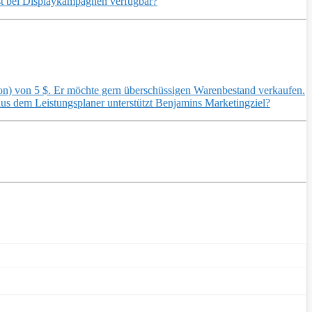
st bei Displaykampagnen verfügbar?
on) von 5 $. Er möchte gern überschüssigen Warenbestand verkaufen.
aus dem Leistungsplaner unterstützt Benjamins Marketingziel?