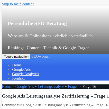
Skip to main content
Persönliche SEO-Beratung
Websites & Onlineshops · ehrlich · verständlich
Rankings, Content, Technik & Google-Fragen
SEOwoman
Toggle navigation
Home
Google Ads
Google Analytics
Kontakt
Home
»
Google Ads
»
Leistungsanalyse
»
Fragen
»
Frage 16
Google Ads Leistungsanalyse Zertifizierung » Frage 
Lernhilfe zur Google Ads Leistungsanalyse Zertifizierung – Frage 16