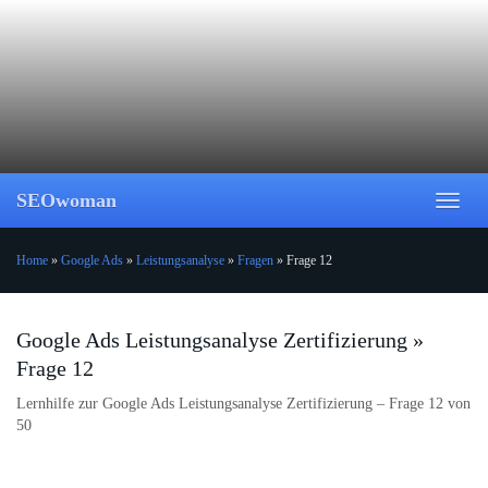
Skip
to
main
content
SEOwoman
Toggl
naviga
Home
»
Google Ads
»
Leistungsanalyse
»
Fragen
»
Frage 12
Google Ads Leistungsanalyse Zertifizierung »
Frage 12
Lernhilfe zur Google Ads Leistungsanalyse Zertifizierung – Frage 12 von
50