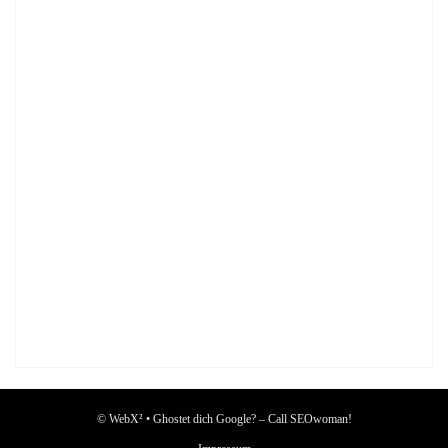
© WebX² • Ghostet dich Google? – Call SEOwoman!