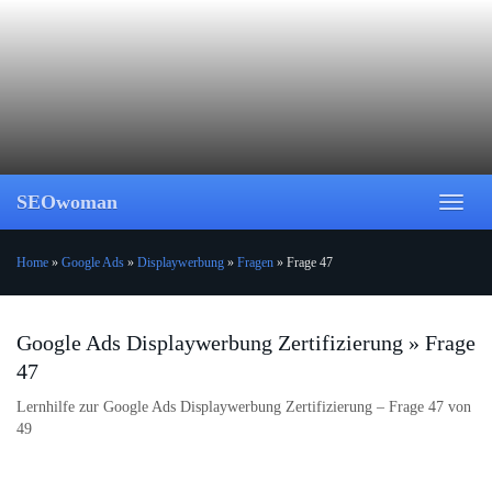
Skip
to
main
content
SEOwoman
Toggl
naviga
Home
»
Google Ads
»
Displaywerbung
»
Fragen
»
Frage 47
Google Ads Displaywerbung Zertifizierung » Frage
47
Lernhilfe zur Google Ads Displaywerbung Zertifizierung – Frage 47 von
49