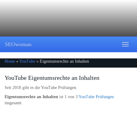
Skip
to
main
content
SEOwoman
Toggle
naviga
Home
»
YouTube
»
Eigentumsrechte an Inhalten
YouTube Eigentumsrechte an Inhalten
Seit 2018 gibt es die YouTube Prüfungen.
Eigentumsrechte an Inhalten
ist 1 von 3
YouTube Prüfungen
insgesamt.