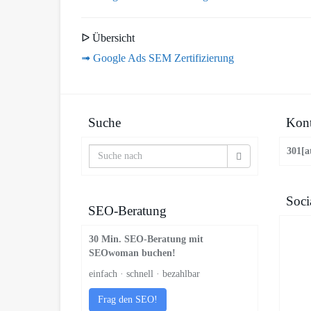
ᐅ Übersicht
➟ Google Ads SEM Zertifizierung
Suche
Kont
301[a
Soci
SEO-Beratung
30 Min. SEO-Beratung mit
SEOwoman buchen!
einfach · schnell · bezahlbar
Frag den SEO!