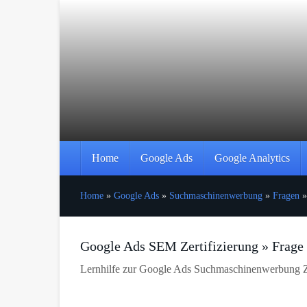
Skip
to
main
content
Home
Google Ads
Google Analytics
Home
»
Google Ads
»
Suchmaschinenwerbung
»
Fragen
Google Ads SEM Zertifizierung » Frage
Lernhilfe zur Google Ads Suchmaschinenwerbung Ze