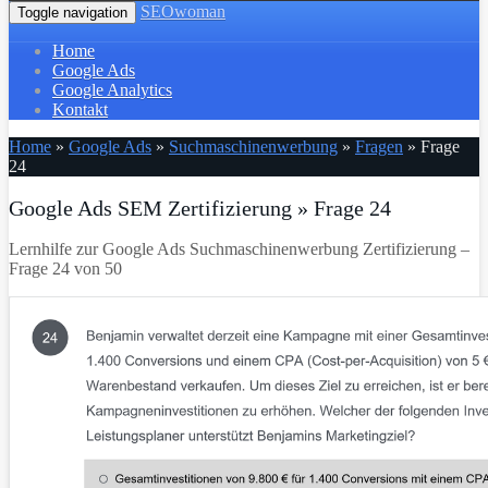
SEOwoman
Toggle navigation
Home
Google Ads
Google Analytics
Kontakt
Home
»
Google Ads
»
Suchmaschinenwerbung
»
Fragen
»
Frage
24
Google Ads SEM Zertifizierung » Frage 24
Lernhilfe zur Google Ads Suchmaschinenwerbung Zertifizierung –
Frage 24 von 50