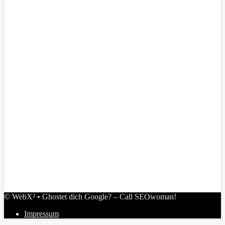
© WebX² • Ghostet dich Google? – Call SEOwoman!
Impressum