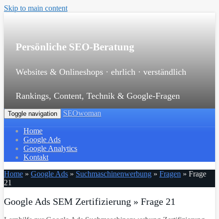
Skip to main content
Persönliche SEO-Beratung
Websites & Onlineshops · ehrlich · verständlich
Rankings, Content, Technik & Google-Fragen
SEOwoman
Toggle navigation
Home
Google Ads
Google Analytics
Kontakt
Home
»
Google Ads
»
Suchmaschinenwerbung
»
Fragen
»
Frage
21
Google Ads SEM Zertifizierung » Frage 21