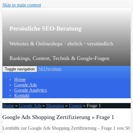
Skip to main content
Persönliche SEO-Beratung
Websites & Onlineshops · ehrlich · verständlich
Rankings, Content, Technik & Google-Fragen
SEOwoman
Toggle navigation
Home
Google Ads
Google Analytics
Kontakt
Home
»
Google Ads
»
Shopping
»
Fragen
»
Frage 1
Google Ads Shopping Zertifizierung » Frage 1
Lernhilfe zur Google Ads Shopping Zertifizierung – Frage 1 von 50