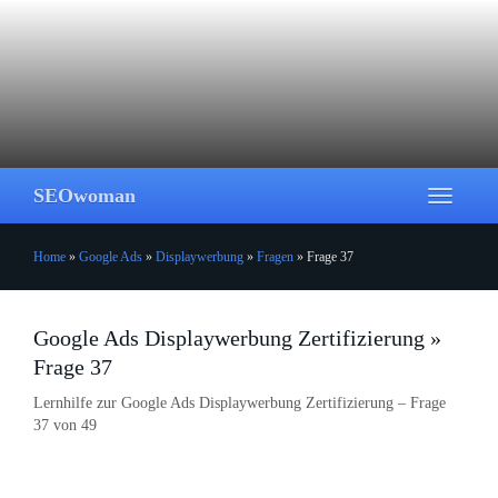
Skip
to
main
content
SEOwoman
Toggle
navigati
Home
»
Google Ads
»
Displaywerbung
»
Fragen
»
Frage 37
Google Ads Displaywerbung Zertifizierung »
Frage 37
Lernhilfe zur Google Ads Displaywerbung Zertifizierung – Frage
37 von 49