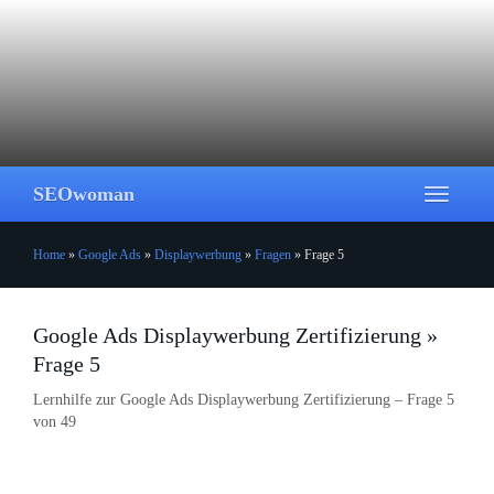
Skip
to
main
content
SEOwoman
Toggle
navigati
Home
»
Google Ads
»
Displaywerbung
»
Fragen
»
Frage 5
Google Ads Displaywerbung Zertifizierung »
Frage 5
Lernhilfe zur Google Ads Displaywerbung Zertifizierung – Frage 5
von 49