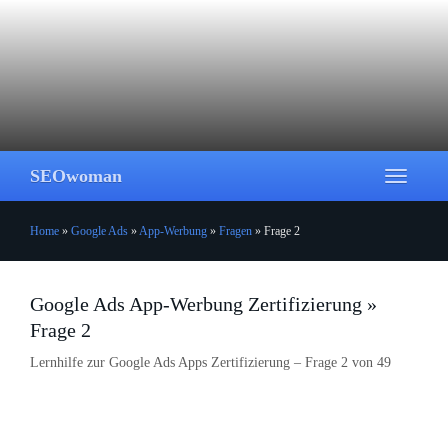
Skip
to
main
content
SEOwoman
Toggle
navigati
Home
»
Google Ads
»
App-Werbung
»
Fragen
»
Frage 2
Google Ads App-Werbung Zertifizierung »
Frage 2
Lernhilfe zur Google Ads Apps Zertifizierung – Frage 2 von 49