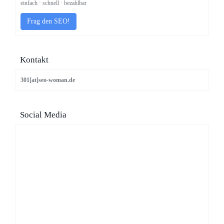
einfach · schnell · bezahlbar
Frag den SEO!
Kontakt
301[at]seo-woman.de
Social Media