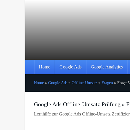
Skip
to
main
content
Home
Google Ads
Google Analytics
Home
»
Google Ads
»
Offline-Umsatz
»
Fragen
»
Frage 5
Google Ads Offline-Umsatz Prüfung » F
Lernhilfe zur Google Ads Offline-Umsatz Zertifizie